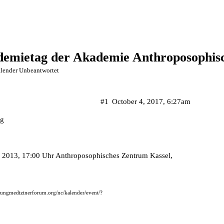
demietag der Akademie Anthroposophi
lender Unbeantwortet
#1
October 4, 2017, 6:27am
ng
ril 2013, 17:00 Uhr Anthroposophisches Zentrum Kassel,
jungmedizinerforum.org/nc/kalender/event/?