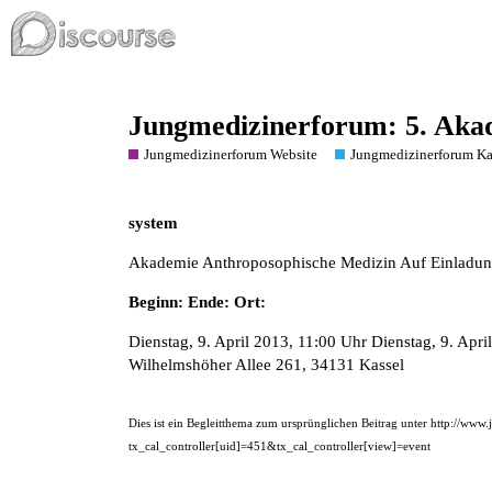
Jungmedizinerforum: 5. Aka
Jungmedizinerforum Website
Jungmedizinerforum Ka
system
Akademie Anthroposophische Medizin Auf Einladu
Beginn: Ende:
Ort:
Dienstag, 9. April 2013, 11:00 Uhr Dienstag, 9. Ap
Wilhelmshöher Allee 261, 34131 Kassel
Dies ist ein Begleitthema zum ursprünglichen Beitrag unter
http://www.
tx_cal_controller[uid]=451&tx_cal_controller[view]=event