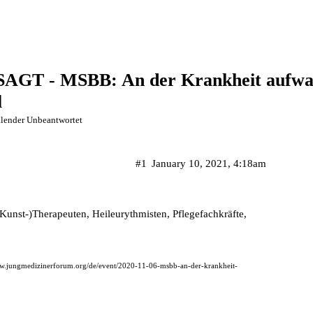
AGT - MSBB: An der Krankheit aufwach
l
lender Unbeantwortet
#1
January 10, 2021, 4:18am
Kunst-)Therapeuten, Heileurythmisten, Pflegefachkräfte,
ww.jungmedizinerforum.org/de/event/2020-11-06-msbb-an-der-krankheit-