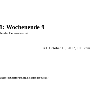
M: Wochenende 9
lender Unbeantwortet
#1
October 19, 2017, 10:57pm
jungmedizinerforum.org/nc/kalender/event/?