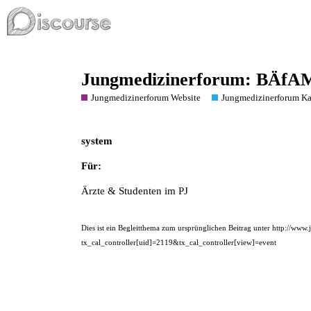
Jungmedizinerforum: BÄfA
Jungmedizinerforum Website
Jungmedizinerforum Ka
system
Für:
Ärzte & Studenten im PJ
Dies ist ein Begleitthema zum ursprünglichen Beitrag unter
http://www.
tx_cal_controller[uid]=2119&tx_cal_controller[view]=event