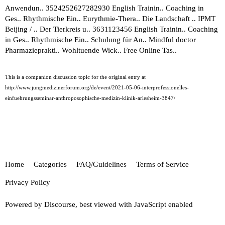
Anwendun.. 3524252627282930 English Trainin.. Coaching in
Ges.. Rhythmische Ein.. Eurythmie-Thera.. Die Landschaft .. IPMT
Beijing / .. Der Tierkreis u.. 3631123456 English Trainin.. Coaching
in Ges.. Rhythmische Ein.. Schulung für An.. Mindful doctor
Pharmazieprakti.. Wohltuende Wick.. Free Online Tas..
This is a companion discussion topic for the original entry at
http://www.jungmedizinerforum.org/de/event/2021-05-06-interprofessionelles-
einfuehrungsseminar-anthroposophische-medizin-klinik-arlesheim-3847/
Home
Categories
FAQ/Guidelines
Terms of Service
Privacy Policy
Powered by
Discourse
, best viewed with JavaScript enabled