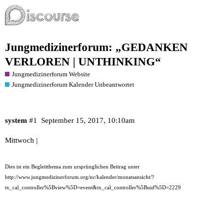
Jungmedizinerforum: „GEDANKEN
VERLOREN | UNTHINKING“
Jungmedizinerforum Website
Jungmedizinerforum Kalender Unbeantwortet
system
#1
September 15, 2017, 10:10am
Mittwoch |
Dies ist ein Begleitthema zum ursprünglichen Beitrag unter
http://www.jungmedizinerforum.org/nc/kalender/monatsansicht/?
tx_cal_controller%5Bview%5D=event&tx_cal_controller%5Buid%5D=2229