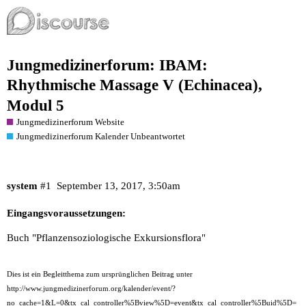
Jungmedizinerforum: IBAM:
Rhythmische Massage V (Echinacea),
Modul 5
Jungmedizinerforum Website
Jungmedizinerforum Kalender Unbeantwortet
system
#1
September 13, 2017, 3:50am
Eingangsvoraussetzungen:
Buch "Pflanzensoziologische Exkursionsflora"
Dies ist ein Begleitthema zum ursprünglichen Beitrag unter
http://www.jungmedizinerforum.org/kalender/event/?
no_cache=1&L=0&tx_cal_controller%5Bview%5D=event&tx_cal_controller%5Buid%5D=