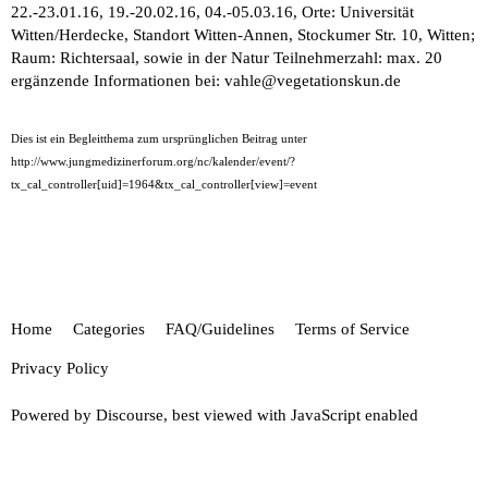
22.-23.01.16, 19.-20.02.16, 04.-05.03.16, Orte: Universität
Witten/Herdecke, Standort Witten-Annen, Stockumer Str. 10, Witten;
Raum: Richtersaal, sowie in der Natur Teilnehmerzahl: max. 20
ergänzende Informationen bei:
vahle@vegetationskun.de
Dies ist ein Begleitthema zum ursprünglichen Beitrag unter
http://www.jungmedizinerforum.org/nc/kalender/event/?
tx_cal_controller[uid]=1964&tx_cal_controller[view]=event
Home
Categories
FAQ/Guidelines
Terms of Service
Privacy Policy
Powered by
Discourse
, best viewed with JavaScript enabled