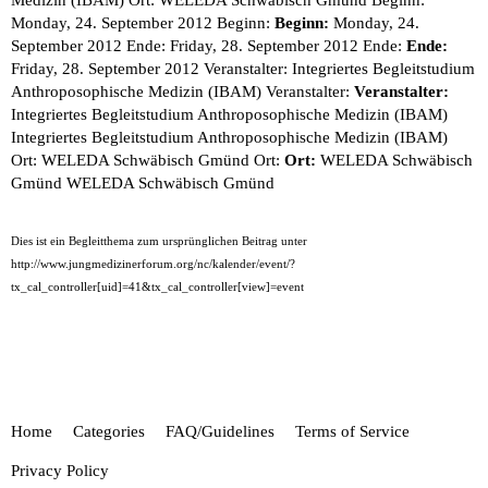
Medizin (IBAM) Ort: WELEDA Schwäbisch Gmünd Beginn:
Monday, 24. September 2012 Beginn:
Beginn:
Monday, 24.
September 2012 Ende: Friday, 28. September 2012 Ende:
Ende:
Friday, 28. September 2012 Veranstalter: Integriertes Begleitstudium
Anthroposophische Medizin (IBAM) Veranstalter:
Veranstalter:
Integriertes Begleitstudium Anthroposophische Medizin (IBAM)
Integriertes Begleitstudium Anthroposophische Medizin (IBAM)
Ort: WELEDA Schwäbisch Gmünd Ort:
Ort:
WELEDA Schwäbisch
Gmünd
WELEDA Schwäbisch Gmünd
Dies ist ein Begleitthema zum ursprünglichen Beitrag unter
http://www.jungmedizinerforum.org/nc/kalender/event/?
tx_cal_controller[uid]=41&tx_cal_controller[view]=event
Home
Categories
FAQ/Guidelines
Terms of Service
Privacy Policy