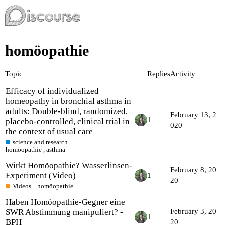
homöopathie
Topic
Replies
Activity
Efficacy of individualized
homeopathy in bronchial asthma in
adults: Double-blind, randomized,
February 13, 2
1
placebo-controlled, clinical trial in
020
the context of usual care
science and research
homöopathie
,
asthma
Wirkt Homöopathie? Wasserlinsen-
February 8, 20
Experiment (Video)
1
20
Videos
homöopathie
Haben Homöopathie-Gegner eine
SWR Abstimmung manipuliert? -
February 3, 20
1
BPH
20