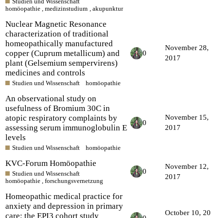
Studien und Wissenschaft
homöopathie
,
medizinstudium
,
akupunktur
Nuclear Magnetic Resonance
characterization of traditional
homeopathically manufactured
November 28,
copper (Cuprum metallicum) and
0
2017
plant (Gelsemium sempervirens)
medicines and controls
Studien und Wissenschaft
homöopathie
An observational study on
usefulness of Bromium 30C in
atopic respiratory complaints by
November 15,
0
assessing serum immunoglobulin E
2017
levels
Studien und Wissenschaft
homöopathie
KVC-Forum Homöopathie
November 12,
0
Studien und Wissenschaft
2017
homöopathie
,
forschungsvernetzung
Homeopathic medical practice for
anxiety and depression in primary
October 10, 20
care: the EPI3 cohort study
0