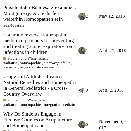
Präsident der Bundesärztekammer :
Montgomery: Ärzte dürfen
2
May 12, 2018
weiterhin Homöopathen sein
homöopathie
Cochrane review: Homeopathic
medicinal products for preventing
and treating acute respiratory tract
1
April 27, 2018
infections in children
Studien und Wissenschaft
pädiatrie
,
homöopathie
,
atemwegsinfekte
,
metaanalyse
,
systematic-review
Usage and Attitudes Towards
Natural Remedies and Homeopathy
in General Pediatrics - a Cross-
0
April 2, 2018
Country Overview
Studien und Wissenschaft
pädiatrie
,
homöopathie
,
integrative-medizin
Why Do Students Engage in
Elective Courses on Acupuncture
November 9, 2
0
and Homeopathy at
017