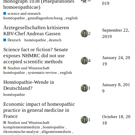
monograph 1038 (Praeparationes
019
homoeopathicae)
science and research
homöopathie
,
grundlagenforschung
,
english
Ärztegesellschaften kritisieren
September 22,
KBV-Chef Andreas Gassen
2
2019
Deutsch
homöopathie
,
deutsch
Science fact or fiction? Senate
exposes NHMRC did not use
January 24, 20
4
accepted scientific methods
19
Studien und Wissenschaft
homöopathie
,
systematic-review
,
english
Homöopathie-Wende in
January 8, 201
Deutschland?
1
9
homöopathie
Economic impact of homeopathic
practice in general medicine in
France
October 18, 20
1
Studien und Wissenschaft
18
komplementärmedizin
,
homöopathie
,
ökonomische-analyse
,
allgemeinmedizin
,