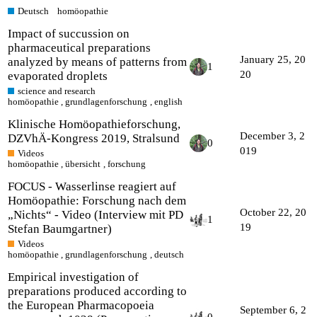
Deutsch
homöopathie
Impact of succussion on
pharmaceutical preparations
January 25, 20
analyzed by means of patterns from
1
20
evaporated droplets
science and research
homöopathie
,
grundlagenforschung
,
english
Klinische Homöopathieforschung,
December 3, 2
DZVhÄ-Kongress 2019, Stralsund
0
019
Videos
homöopathie
,
übersicht
,
forschung
FOCUS - Wasserlinse reagiert auf
Homöopathie: Forschung nach dem
October 22, 20
„Nichts“ - Video (Interview mit PD
1
19
Stefan Baumgartner)
Videos
homöopathie
,
grundlagenforschung
,
deutsch
Empirical investigation of
preparations produced according to
the European Pharmacopoeia
September 6, 2
0