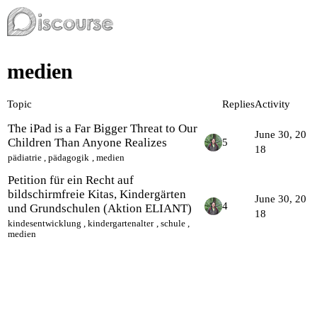
medien
Topic
Replies
Activity
The iPad is a Far Bigger Threat to Our
June 30, 20
Children Than Anyone Realizes
5
18
pädiatrie
,
pädagogik
,
medien
Petition für ein Recht auf
bildschirmfreie Kitas, Kindergärten
June 30, 20
4
und Grundschulen (Aktion ELIANT)
18
kindesentwicklung
,
kindergartenalter
,
schule
,
medien