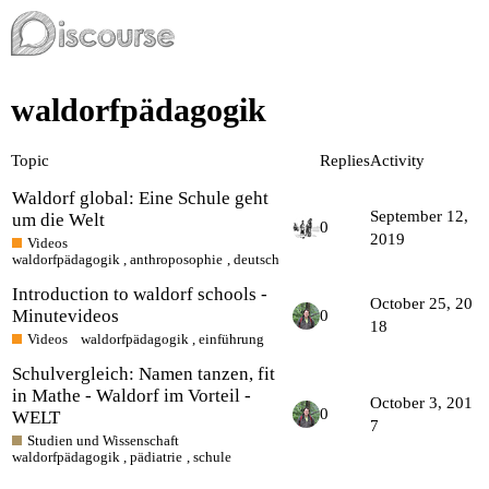
waldorfpädagogik
Topic
Replies
Activity
Waldorf global: Eine Schule geht
September 12,
um die Welt
0
2019
Videos
waldorfpädagogik
,
anthroposophie
,
deutsch
Introduction to waldorf schools -
October 25, 20
Minutevideos
0
18
Videos
waldorfpädagogik
,
einführung
Schulvergleich: Namen tanzen, fit
in Mathe - Waldorf im Vorteil -
October 3, 201
0
WELT
7
Studien und Wissenschaft
waldorfpädagogik
,
pädiatrie
,
schule